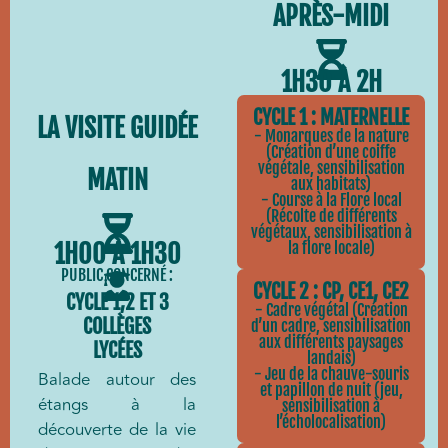
APRÈS-MIDI
1H30 À 2H
CYCLE 1 : MATERNELLE
LA VISITE GUIDÉE
- Monarques de la nature
(Création d’une coiffe
végétale, sensibilisation
MATIN
aux habitats)
- Course à la Flore local
(Récolte de différents
végétaux, sensibilisation à
1H00 À 1H30
la flore locale)
PUBLIC CONCERNÉ :
CYCLE 2 : CP, CE1, CE2
CYCLE 1,2 ET 3
- Cadre végétal (Création
COLLÈGES
d’un cadre, sensibilisation
aux différents paysages
LYCÉES
landais)
- Jeu de la chauve-souris
Balade autour des
et papillon de nuit (jeu,
étangs à la
sensibilisation à
l’écholocalisation)
découverte de la vie