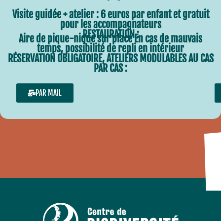
Visite guidée + atelier : 6 euros par enfant et gratuit
pour les accompagnateurs
RESTAURATION :
Aire de pique-nique sur place En cas de mauvais
temps, possibilité de repli en intérieur
RÉSERVATION OBLIGATOIRE, ATELIERS MODULABLES AU CAS
PAR CAS :
PAR MAIL