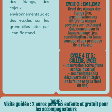
des étangs, des
CYCLE 3 : CM1,CM2
enjeux
- Béret des oiseaux des
étangs (jeu,
environnementaux et
sensibilisation aux
des études sur les
différents oiseaux
présents sur les étangs)
grenouilles faites par
- Quiz mouvant sur la
Jean Rostand
faune sauvage (jeu,
sensibilisation à la faune
sauvage et aux pratiques
de la chasse)
CYCLE 4 ET 5 :
COLLÈGE, LYCÉE
- Observation active d’une
espèce invasive)
- Jeu d’énigme (A la
découverte de l’histoire,
de la faune et de la flore
du site)
TARIF :
Visite guidée : 2 euros pour les enfants et gratuit pour
les accompagnateurs