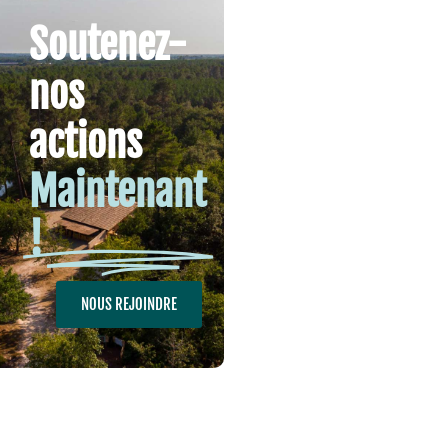
Soutenez-
nos
actions
Maintenant
!
NOUS REJOINDRE