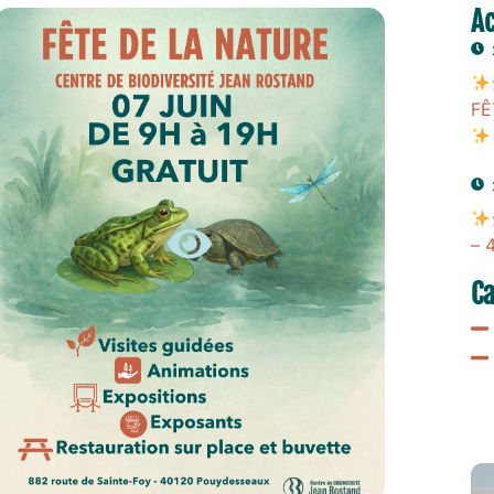
Ac
FÊ
FÊTE DE LA NATURE 2026 – 4ᵉ
ÉDITION
– 
Ca
EN SAVOIR +