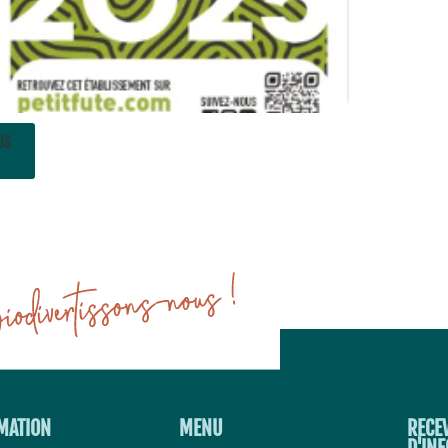
US
MATION
MENU
RECE