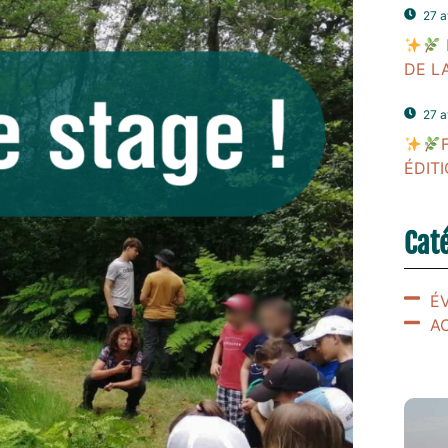
27 a
DE L
27 a
ÉDIT
Cat
É
A