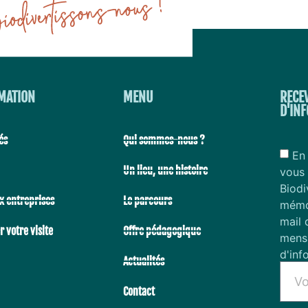
MATION
MENU
RECE
D'IN
és
Qui sommes-nous ?
En 
Un lieu, une histoire
vous 
Biodi
x entreprises
Le parcours
mémor
mail 
 votre visite
Offre pédagogique
mensu
d'inf
Actualités
Contact