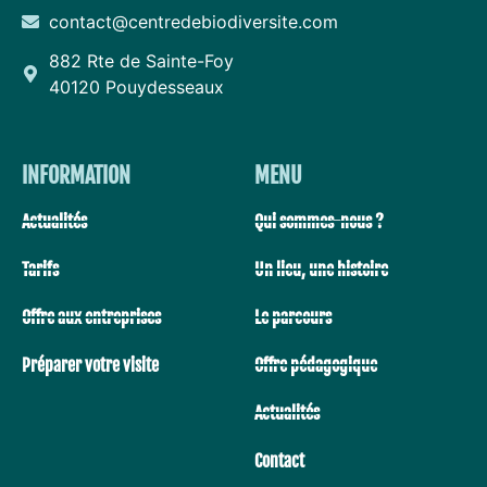
contact@centredebiodiversite.com
882 Rte de Sainte-Foy
40120 Pouydesseaux
INFORMATION
MENU
Actualités
Qui sommes-nous ?
Tarifs
Un lieu, une histoire
Offre aux entreprises
Le parcours
Préparer votre visite
Offre pédagogique
Actualités
Contact