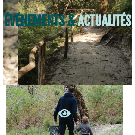
ÉVÉNEMENTS &
ACTUALITÉS
Chasse aux œufs au Centre de
biodiversité Jean Rostand : un moment
magique pour petits et grands
EN SAVOIR +