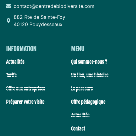
contact@centredebiodiversite.com
882 Rte de Sainte-Foy
40120 Pouydesseaux
INFORMATION
MENU
Actualités
Qui sommes-nous ?
Tarifs
Un lieu, une histoire
Offre aux entreprises
Le parcours
Préparer votre visite
Offre pédagogique
Actualités
Contact