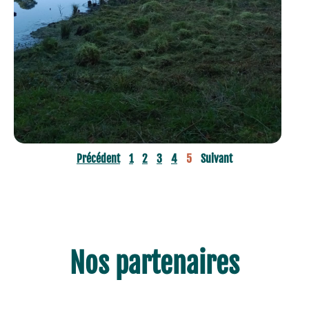
EN SAVOIR +
Précédent
1
2
3
4
5
Suivant
Nos partenaires