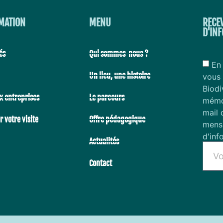
MATION
MENU
RECE
D'IN
és
Qui sommes-nous ?
En 
Un lieu, une histoire
vous 
Biodi
x entreprises
Le parcours
mémor
mail 
 votre visite
Offre pédagogique
mensu
d'inf
Actualités
Contact