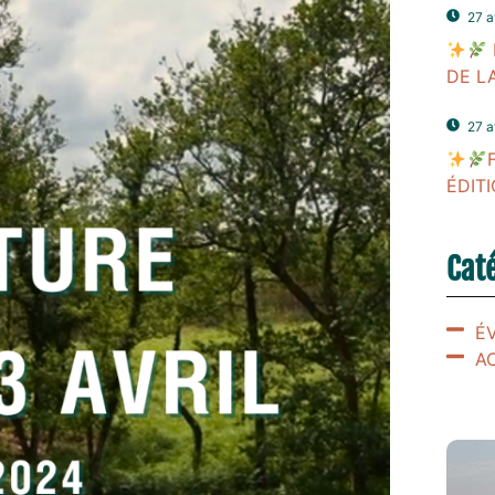
27 a
DE L
27 a
ÉDIT
Cat
É
A