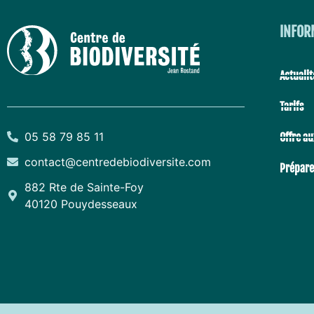
INFOR
Actualit
Tarifs
05 58 79 85 11
Offre au
contact@centredebiodiversite.com
Préparer
882 Rte de Sainte-Foy
40120 Pouydesseaux